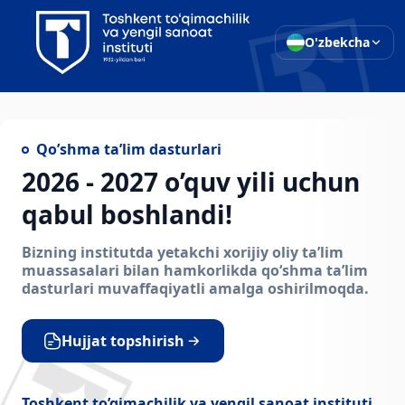
O'zbekcha
Qo’shma ta’lim dasturlari
2026 - 2027 o’quv yili uchun
qabul boshlandi!
Bizning institutda yetakchi xorijiy oliy ta’lim
muassasalari bilan hamkorlikda qo‘shma ta’lim
dasturlari muvaffaqiyatli amalga oshirilmoqda.
Hujjat topshirish
Toshkent to’qimachilik va yengil sanoat instituti